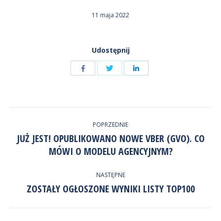
11 maja 2022
Udostępnij
Udostępnij
Udostępnij
przez
przez
Udostępnij
Facebook
LinkedIn
przez
NAWIGACJA
Twitter
POPRZEDNIE
WPISÓW
JUŻ JEST! OPUBLIKOWANO NOWE VBER (GVO). CO
Poprzedni
MÓWI O MODELU AGENCYJNYM?
wpis:
NASTĘPNE
ZOSTAŁY OGŁOSZONE WYNIKI LISTY TOP100
Następny
wpis: