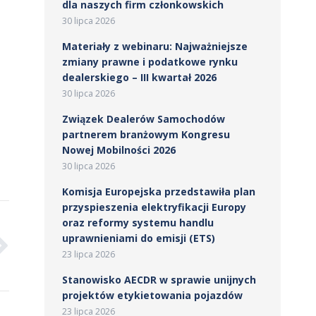
dla naszych firm członkowskich
30 lipca 2026
Materiały z webinaru: Najważniejsze
zmiany prawne i podatkowe rynku
dealerskiego – III kwartał 2026
30 lipca 2026
Związek Dealerów Samochodów
partnerem branżowym Kongresu
Nowej Mobilności 2026
30 lipca 2026
Komisja Europejska przedstawiła plan
przyspieszenia elektryfikacji Europy
oraz reformy systemu handlu
uprawnieniami do emisji (ETS)
23 lipca 2026
Stanowisko AECDR w sprawie unijnych
projektów etykietowania pojazdów
23 lipca 2026