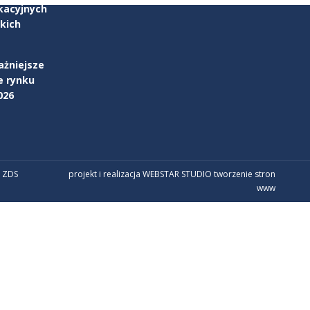
kacyjnych
kich
ażniejsze
e rynku
026
 ZDS
projekt i realizacja WEBSTAR STUDIO
tworzenie stron
www