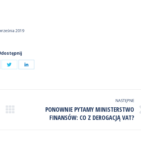
września 2019
Udostępnij
Udostępnij
ostępnij
Udostępnij
przez
zez
przez
Twitter
cebook
LinkedIn
NASTĘPNE
PONOWNIE PYTAMY MINISTERSTWO
Następny
FINANSÓW: CO Z DEROGACJĄ VAT?
wpis: