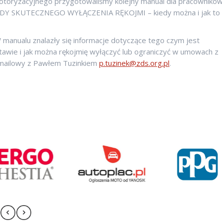
oryzacyjnego przygotowaliśmy kolejny manual dla pracownikó
ASADY SKUTECZNEGO WYŁĄCZENIA RĘKOJMI – kiedy można i jak to
manualu znalazły się informacje dotyczące tego czym jest
dstawie i jak można rękojmię wyłączyć lub ograniczyć w umowach z
t mailowy z Pawłem Tuzinkiem
p.tuzinek@zds.org.pl
.