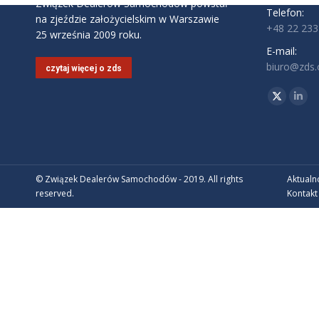
Związek Dealerów Samochodów powstał
Telefon:
na zjeździe założycielskim w Warszawie
+48 22 233
25 września 2009 roku.
E-mail:
biuro@zds.o
czytaj więcej o zds
Znajdź nas 
Twitter
Link
© Związek Dealerów Samochodów - 2019. All rights
Aktualn
reserved.
Kontakt