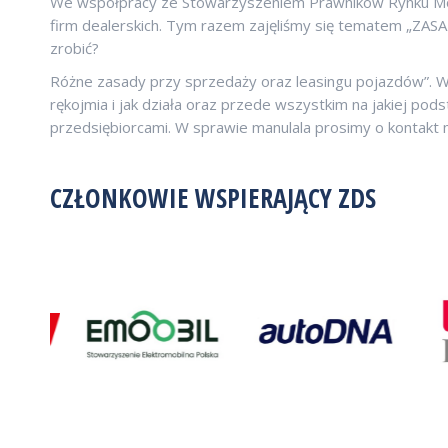
We współpracy ze Stowarzyszeniem Prawników Rynku Mot
firm dealerskich. Tym razem zajęliśmy się tematem „Z
zrobić?
Różne zasady przy sprzedaży oraz leasingu pojazdów”. W 
rękojmia i jak działa oraz przede wszystkim na jakiej po
przedsiębiorcami. W sprawie manulala prosimy o kontak
CZŁONKOWIE WSPIERAJĄCY ZDS