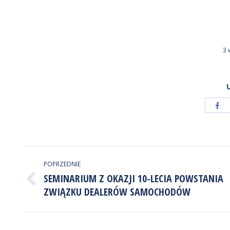
3 
Ud
pr
Fa
NAWIGACJA
POPRZEDNIE
WPISÓW
SEMINARIUM Z OKAZJI 10-LECIA POWSTANIA
Poprzedni
ZWIĄZKU DEALERÓW SAMOCHODÓW
wpis: