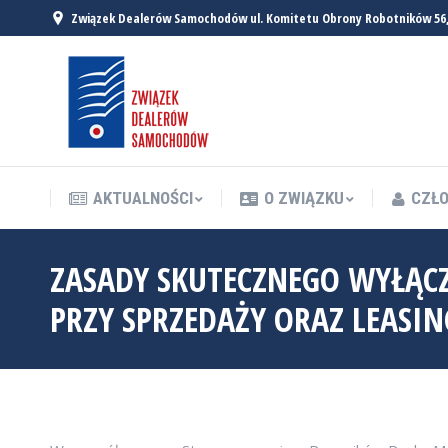
Związek Dealerów Samochodów ul. Komitetu Obrony Robotników 56
AKTUALNOŚCI
O ZWIĄZKU
CZŁO
AKTUALNOŚCI
O ZWIĄZKU
CZŁO
ZASADY SKUTECZNEGO WYŁĄCZ
PRZY SPRZEDAŻY ORAZ LEASI