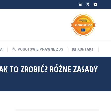
Linkedin
Twitter
YouTube
KA
POGOTOWIE PRAWNE ZDS
KONTAKT
KA
POGOTOWIE PRAWNE ZDS
KONTAKT
AK TO ZROBIĆ? RÓŻNE ZASADY