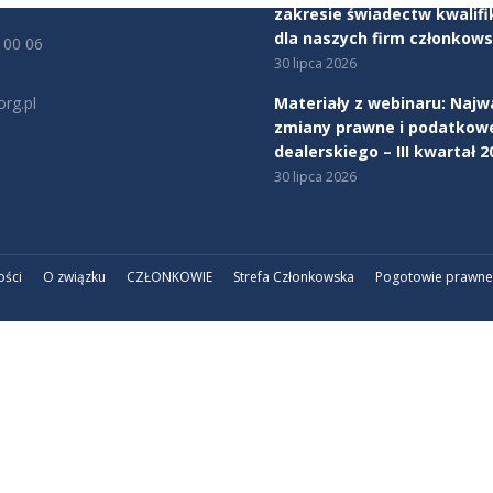
zakresie świadectw kwalifi
dla naszych firm członkows
 00 06
30 lipca 2026
rg.pl
Materiały z webinaru: Najw
zmiany prawne i podatkow
na:
dealerskiego – III kwartał 2
edin
30 lipca 2026
ości
O związku
CZŁONKOWIE
Strefa Członkowska
Pogotowie prawne