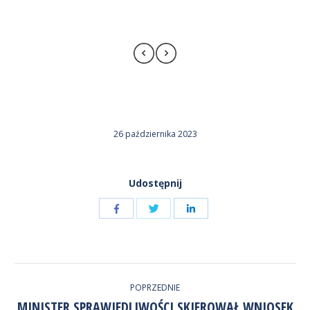
26 października 2023
Udostępnij
Udostępnij
Udostępnij
przez
przez
Udostępnij
Facebook
LinkedIn
przez
NAWIGACJA
Twitter
POPRZEDNIE
WPISÓW
MINISTER SPRAWIEDLIWOŚCI SKIEROWAŁ WNIOSEK