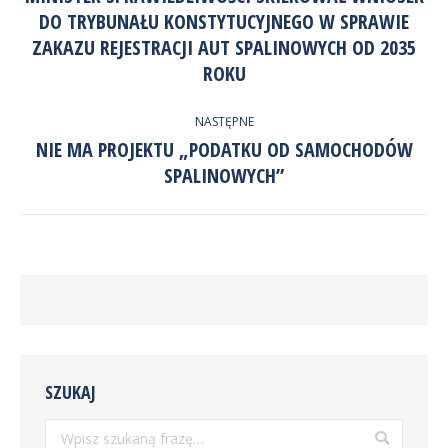
DO TRYBUNAŁU KONSTYTUCYJNEGO W SPRAWIE
Poprzedni
ZAKAZU REJESTRACJI AUT SPALINOWYCH OD 2035
wpis:
ROKU
NASTĘPNE
NIE MA PROJEKTU „PODATKU OD SAMOCHODÓW
Następny
SPALINOWYCH”
wpis:
SZUKAJ
Szukaj: