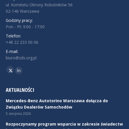
ul. Komitetu Obrony Robotników 56
02-146 Warszawa
Godziny pracy:
Pon - Pt: 9:00 - 17:00
Telefon:
+48 22 233 00 06
E-mail:
biuro@zds.org.pl
Znajdź nas na:
Twitter
Linkedin
AKTUALNOŚCI
Mercedes-Benz Autotorino Warszawa dołącza do
Związku Dealerów Samochodów
5 sierpnia 2026
Rozpoczynamy program wsparcia w zakresie świadectw