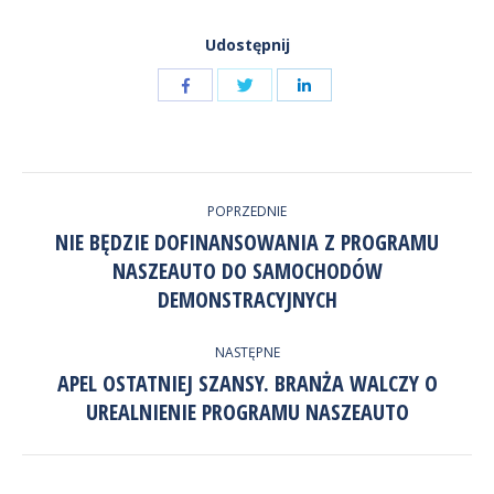
Udostępnij
Udostępnij
Udostępnij
przez
przez
Udostępnij
Facebook
LinkedIn
przez
NAWIGACJA
Twitter
POPRZEDNIE
WPISÓW
NIE BĘDZIE DOFINANSOWANIA Z PROGRAMU
NASZEAUTO DO SAMOCHODÓW
Poprzedni
wpis:
DEMONSTRACYJNYCH
NASTĘPNE
APEL OSTATNIEJ SZANSY. BRANŻA WALCZY O
Następny
UREALNIENIE PROGRAMU NASZEAUTO
wpis: