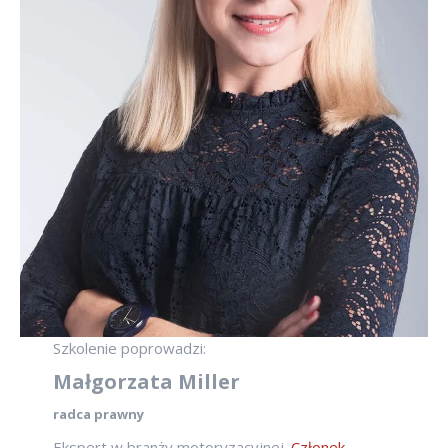
Szkolenie poprowadzi:
Małgorzata Miller
radca prawny
Ekspert w branży motoryzacyjnej.
Członek