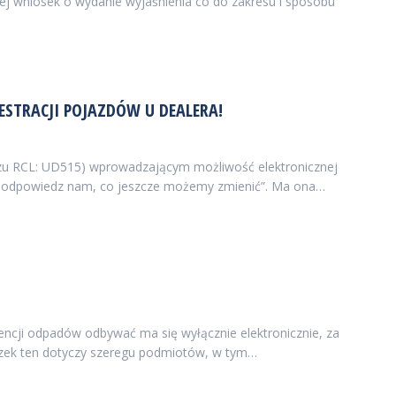
ej wniosek o wydanie wyjaśnienia co do zakresu i sposobu
ESTRACJI POJAZDÓW U DEALERA!
kazu RCL: UD515) wprowadzającym możliwość elektronicznej
ę – podpowiedz nam, co jeszcze możemy zmienić”. Ma ona…
encji odpadów odbywać ma się wyłącznie elektronicznie, za
zek ten dotyczy szeregu podmiotów, w tym…