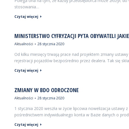
Polega ona na tym, że każdy przedsiębiorca może złożyć do 
stosowania…
Czytaj więcej
MINISTERSTWO CYFRYZACJI PYTA OBYWATELI JAKI
Aktualności
28 stycznia 2020
Od kilku miesięcy trwają prace nad projektem zmiany ustaw
rejestracji pojazdów bezpośrednio przez dealera. Tak się sk
Czytaj więcej
ZMIANY W BDO ODROCZONE
Aktualności
28 stycznia 2020
1 stycznia 2020 weszła w życie lipcowa nowelizacja ustawy 
pośrednictwem indywidualnego konta w Bazie danych o pro
Czytaj więcej