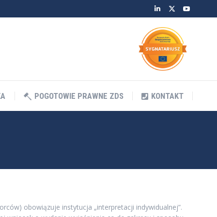
Linkedin
Twitter
YouTube
KA
POGOTOWIE PRAWNE ZDS
KONTAKT
KA
POGOTOWIE PRAWNE ZDS
KONTAKT
ców) obowiązuje instytucja „interpretacji indywidualnej”.