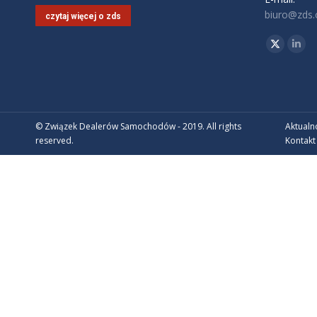
biuro@zds.o
czytaj więcej o zds
Znajdź nas 
Twitter
Link
© Związek Dealerów Samochodów - 2019. All rights
Aktualn
reserved.
Kontakt