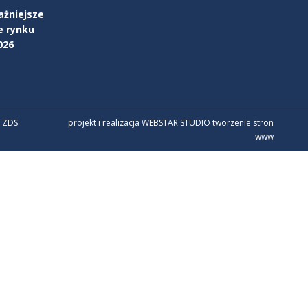
ażniejsze
e rynku
026
 ZDS
projekt i realizacja WEBSTAR STUDIO
tworzenie stron
www