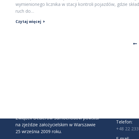
wymienionego licznika w stacji kontroli pojazdów, gdzie sk
ruch do…
Czytaj więcej
INFORMAC
Związek D
ul. Komite
02-146 Wa
Godziny pra
Pon - Pt: 9:
Związek Dealerów Samochodów powstał
Telefon:
na zjeździe założycielskim w Warszawie
+48 22 233
25 września 2009 roku.
E-mail: