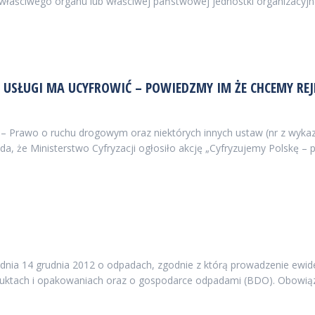
właściwego organu lub właściwej państwowej jednostki organizacyjn
E USŁUGI MA UCYFROWIĆ – POWIEDZMY IM ŻE CHCEMY REJ
y – Prawo o ruchu drogowym oraz niektórych innych ustaw (nr z wy
łada, że Ministerstwo Cyfryzacji ogłosiło akcję „Cyfryzujemy Polsk
z dnia 14 grudnia 2012 o odpadach, zgodnie z którą prowadzenie ewid
duktach i opakowaniach oraz o gospodarce odpadami (BDO). Obowią