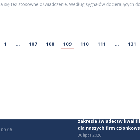
łada się też stosowne oświadczenie. Według sygnałów docierających
1
…
107
108
109
110
111
…
131
JE KONTAKTOWE
AKTUALNOŚCI
ealerów Samochodów
Mercedes-Benz Autotorino
tu Obrony Robotników 56
Warszawa dołącza do Zwią
rszawa
Dealerów Samochodów
5 sierpnia 2026
cy:
00 - 17:00
Rozpoczynamy program ws
zakresie świadectw kwalifi
dla naszych firm członkows
 00 06
30 lipca 2026