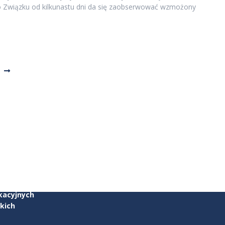
 do Związku od kilkunastu dni da się zaobserwować wzmożony
zku
parcia w
kacyjnych
kich