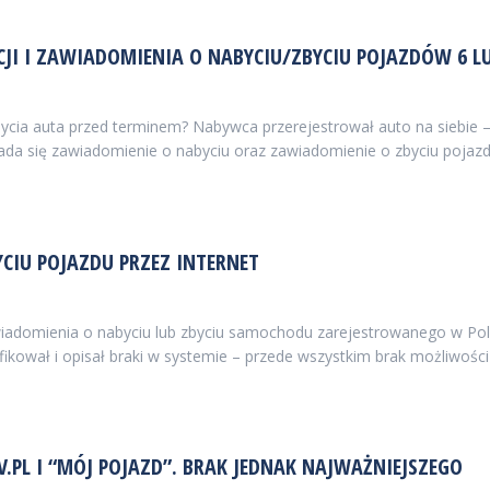
ACJI I ZAWIADOMIENIA O NABYCIU/ZBYCIU POJAZDÓW 6
bycia auta przed terminem? Nabywca przerejestrował auto na siebie
kłada się zawiadomienie o nabyciu oraz zawiadomienie o zbyciu pojaz
IU POJAZDU PRZEZ INTERNET
awiadomienia o nabyciu lub zbyciu samochodu zarejestrowanego w Po
fikował i opisał braki w systemie – przede wszystkim brak możliwośc
PL I “MÓJ POJAZD”. BRAK JEDNAK NAJWAŻNIEJSZEGO