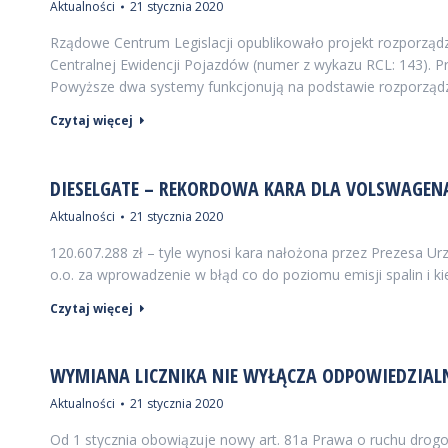
Aktualności
21 stycznia 2020
Rządowe Centrum Legislacji opublikowało projekt rozporządz
Centralnej Ewidencji Pojazdów (numer z wykazu RCL: 143). Pr
Powyższe dwa systemy funkcjonują na podstawie rozporządz
Czytaj więcej
DIESELGATE – REKORDOWA KARA DLA VOLSWAGEN
Aktualności
21 stycznia 2020
120.607.288 zł – tyle wynosi kara nałożona przez Prezesa U
o.o. za wprowadzenie w błąd co do poziomu emisji spalin i k
Czytaj więcej
WYMIANA LICZNIKA NIE WYŁĄCZA ODPOWIEDZIALN
Aktualności
21 stycznia 2020
Od 1 stycznia obowiązuje nowy art. 81a Prawa o ruchu drogo