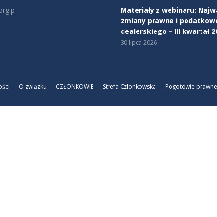
rg.pl
Materiały z webinaru: Najw
zmiany prawne i podatkow
na:
dealerskiego – III kwartał 2
edin
30 lipca 2026
ości
O związku
CZŁONKOWIE
Strefa Członkowska
Pogotowie prawne