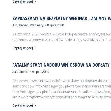
Czytaj więcej
ZAPRASZAMY NA BEZPŁATNY WEBINAR „ZMIANY W 
Aktualności
,
Webinary
8 lipca 2020
24 czerwca 2020 weszła w życie kolejna tarcza antykryzysow
obszerne, a jednym z aspektów jakie uległy szerokim zmiano
Czytaj więcej
FATALNY START NABORU WNIOSKÓW NA DOPŁATY
Aktualności
6 lipca 2020
26 czerwca wystartował nabór wniosków na dopłaty do zak
samochodów http://nfosigw.gov.pl/oferta-finansowania/srod
http://nfosigw.gov.pl/oferta-finansowania/srodki-krajowe/p
krajowe/programy-priorytetowe/koliber/ Większość ekspertó
Czytaj więcej