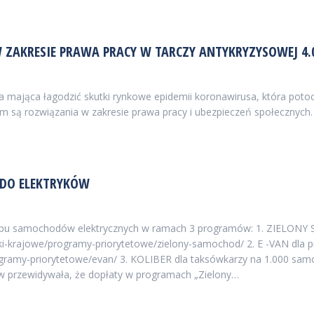
ZAKRESIE PRAWA PRACY W TARCZY ANTYKRYZYSOWEJ 4.
a mająca łagodzić skutki rynkowe epidemii koronawirusa, która poto
m są rozwiązania w zakresie prawa pracy i ubezpieczeń społecznych
 DO ELEKTRYKÓW
upu samochodów elektrycznych w ramach 3 programów: 1. ZIELONY 
ki-krajowe/programy-priorytetowe/zielony-samochod/ 2. E -VAN dla
rogramy-priorytetowe/evan/ 3. KOLIBER dla taksówkarzy na 1.000 samo
w przewidywała, że dopłaty w programach „Zielony…