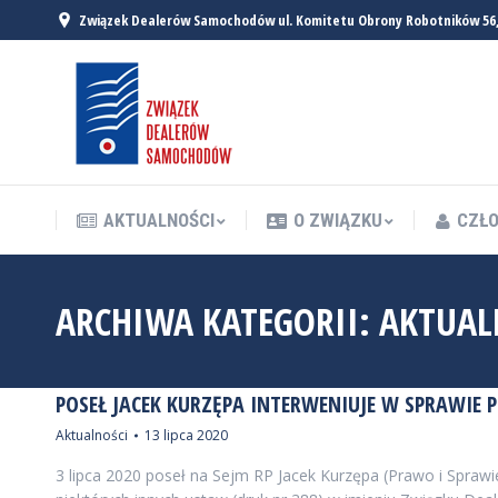
Związek Dealerów Samochodów ul. Komitetu Obrony Robotników 56
AKTUALNOŚCI
O ZWIĄZKU
CZŁO
AKTUALNOŚCI
O ZWIĄZKU
CZŁO
ARCHIWA KATEGORII:
AKTUAL
POSEŁ JACEK KURZĘPA INTERWENIUJE W SPRAWIE P
Aktualności
13 lipca 2020
3 lipca 2020 poseł na Sejm RP Jacek Kurzępa (Prawo i Spr