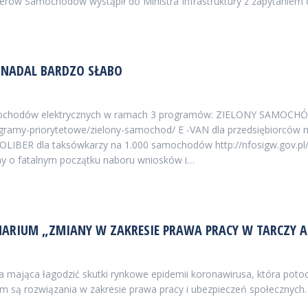
lerów Samochodów wystąpił do Ministra Infrastruktury z zapytaniem 
 NADAL BARDZO SŁABO
amochodów elektrycznych w ramach 3 programów: ZIELONY SAMOCHÓD
rogramy-priorytetowe/zielony-samochod/ E -VAN dla przedsiębiorców 
OLIBER dla taksówkarzy na 1.000 samochodów http://nfosigw.gov.pl
śmy o fatalnym początku naboru wniosków i…
ARIUM „ZMIANY W ZAKRESIE PRAWA PRACY W TARCZY A
a mająca łagodzić skutki rynkowe epidemii koronawirusa, która poto
m są rozwiązania w zakresie prawa pracy i ubezpieczeń społecznych