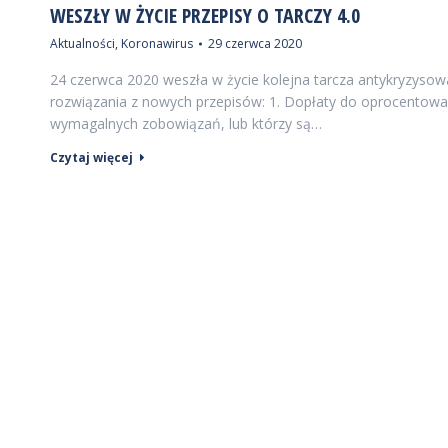
WESZŁY W ŻYCIE PRZEPISY O TARCZY 4.0
Aktualności
,
Koronawirus
29 czerwca 2020
24 czerwca 2020 weszła w życie kolejna tarcza antykryzysow
rozwiązania z nowych przepisów: 1. Dopłaty do oprocentowan
wymagalnych zobowiązań, lub którzy są…
Czytaj więcej
INFORMAC
Związek D
ul. Komite
02-146 Wa
Godziny pra