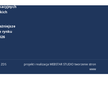
parcia w
kacyjnych
kich
ażniejsze
e rynku
026
 ZDS
projekt i realizacja WEBSTAR STUDIO
tworzenie stron
www