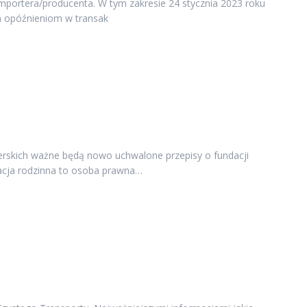
mportera/producenta. W tym zakresie 24 stycznia 2023 roku
m opóźnieniom w transak
alerskich ważne będą nowo uchwalone przepisy o fundacji
dacja rodzinna to osoba prawna…