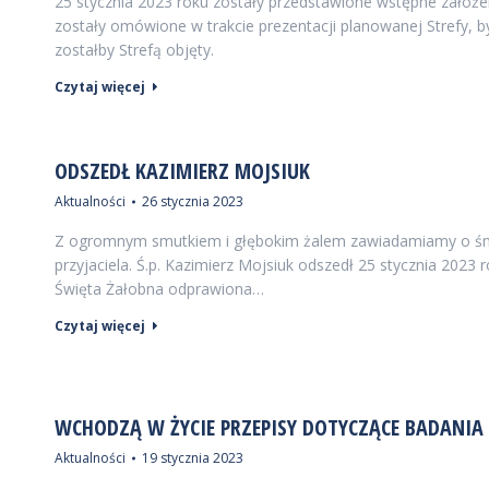
25 stycznia 2023 roku zostały przedstawione wstępne założ
zostały omówione w trakcie prezentacji planowanej Strefy, 
zostałby Strefą objęty.
Czytaj więcej
ODSZEDŁ KAZIMIERZ MOJSIUK
Aktualności
26 stycznia 2023
Z ogromnym smutkiem i głębokim żalem zawiadamiamy o śmier
przyjaciela. Ś.p. Kazimierz Mojsiuk odszedł 25 stycznia 202
Święta Żałobna odprawiona…
Czytaj więcej
WCHODZĄ W ŻYCIE PRZEPISY DOTYCZĄCE BADANI
Aktualności
19 stycznia 2023