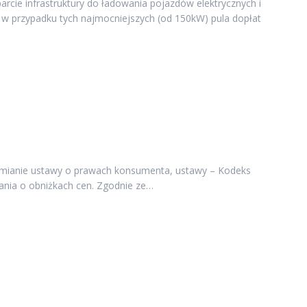
ie infrastruktury do ładowania pojazdów elektrycznych i
a w przypadku tych najmocniejszych (od 150kW) pula dopłat
o zmianie ustawy o prawach konsumenta, ustawy – Kodeks
ania o obniżkach cen. Zgodnie ze…