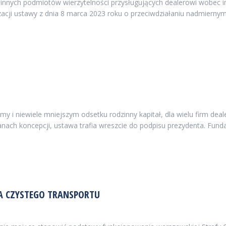
 innych podmiotów wierzytelności przysługujących dealerowi wobec i
zacji ustawy z dnia 8 marca 2023 roku o przeciwdziałaniu nadmierny
imy i niewiele mniejszym odsetku rodzinny kapitał, dla wielu firm de
ianach koncepcji, ustawa trafia wreszcie do podpisu prezydenta. Fun
FA CZYSTEGO TRANSPORTU