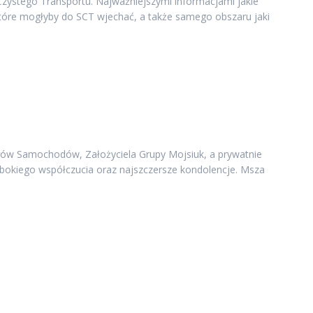
zystego Transportu. Najważniejszymi informacjami jakie
które mogłyby do SCT wjechać, a także samego obszaru jaki
rów Samochodów, Założyciela Grupy Mojsiuk, a prywatnie
łębokiego współczucia oraz najszczersze kondolencje. Msza