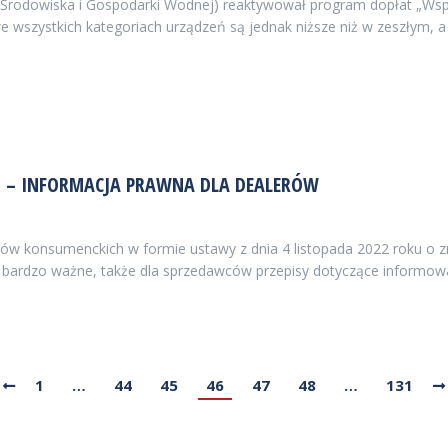
odowiska i Gospodarki Wodnej) reaktywował program dopłat „Wsparc
e wszystkich kategoriach urządzeń są jednak niższe niż w zeszłym, 
H – INFORMACJA PRAWNA DLA DEALERÓW
pisów konsumenckich w formie ustawy z dnia 4 listopada 2022 roku 
 bardzo ważne, także dla sprzedawców przepisy dotyczące informow
1
…
44
45
46
47
48
…
131