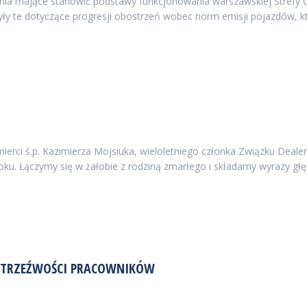
enia mające stanowić podstawy funkcjonowania warszawskiej Strefy C
były te dotyczące progresji obostrzeń wobec norm emisji pojazdów, 
ci ś.p. Kazimierza Mojsiuka, wieloletniego członka Związku Deale
3 roku. Łączymy się w żałobie z rodziną zmarłego i składamy wyrazy g
A TRZEŹWOŚCI PRACOWNIKÓW