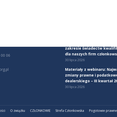
JE KONTAKTOWE
AKTUALNOŚCI
ealerów Samochodów
Mercedes-Benz Autotorino
tu Obrony Robotników 56
Warszawa dołącza do Zwią
rszawa
Dealerów Samochodów
5 sierpnia 2026
cy:
00 - 17:00
Rozpoczynamy program ws
zakresie świadectw kwalifi
dla naszych firm członkows
 00 06
30 lipca 2026
rg.pl
Materiały z webinaru: Najw
zmiany prawne i podatkow
na:
dealerskiego – III kwartał 2
edin
30 lipca 2026
ości
O związku
CZŁONKOWIE
Strefa Członkowska
Pogotowie prawne