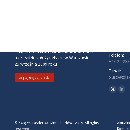
INFORMAC
Związek D
ul. Komite
02-146 Wa
Godziny pra
Pon - Pt: 9:
Związek Dealerów Samochodów powstał
Telefon:
na zjeździe założycielskim w Warszawie
+48 22 233
25 września 2009 roku.
E-mail:
biuro@zds.o
czytaj więcej o zds
Znajdź nas 
Twitter
Link
© Związek Dealerów Samochodów - 2019. All rights
Aktualn
reserved.
Kontakt