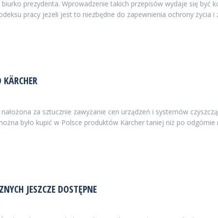
iurko prezydenta. Wprowadzenie takich przepisów wydaje się być ko
odeksu pracy jeżeli jest to niezbędne do zapewnienia ochrony życia
 KÄRCHER
a nałożona za sztucznie zawyżanie cen urządzeń i systemów czyszcząc
 można było kupić w Polsce produktów Kärcher taniej niż po odgórni
NYCH JESZCZE DOSTĘPNE