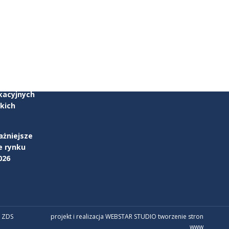
zku
parcia w
kacyjnych
kich
ażniejsze
e rynku
026
 ZDS
projekt i realizacja WEBSTAR STUDIO
tworzenie stron
www