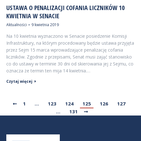
USTAWA O PENALIZACJI COFANIA LICZNIKÓW 10
KWIETNIA W SENACIE
Aktualności
9 kwietnia 2019
Na 10 kwietnia wyznaczono w Senacie posiedzenie Komisji
Infrastruktury, na którym procedowany będzie ustawa przyjęta
przez Sejm 15 marca wprowadzające penalizację cofania
liczników. Zgodnie z przepisami, Senat musi zająć stanowisko
co do ustawy w terminie 30 dni od skierowania jej z Sejmu, co
oznacza że termin ten mija 14 kwietnia.…
Czytaj więcej
1
…
123
124
125
126
127
…
131