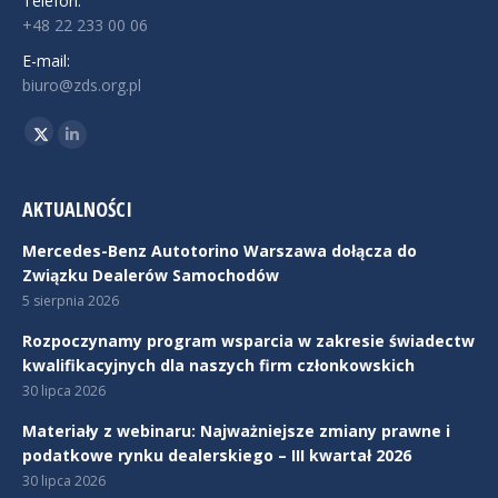
Telefon:
+48 22 233 00 06
E-mail:
biuro@zds.org.pl
Znajdź nas na:
Twitter
Linkedin
AKTUALNOŚCI
Mercedes-Benz Autotorino Warszawa dołącza do
Związku Dealerów Samochodów
5 sierpnia 2026
Rozpoczynamy program wsparcia w zakresie świadectw
kwalifikacyjnych dla naszych firm członkowskich
30 lipca 2026
Materiały z webinaru: Najważniejsze zmiany prawne i
podatkowe rynku dealerskiego – III kwartał 2026
30 lipca 2026