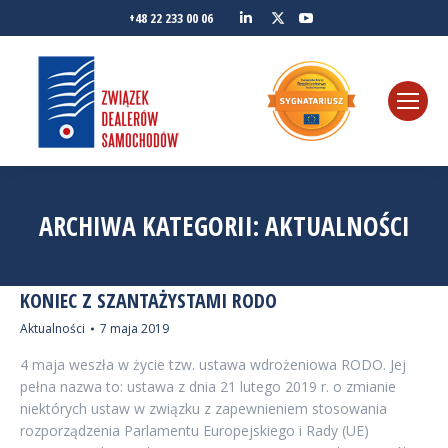
Linkedin
YouTube
+48 22 233 00 06
Twitter
ARCHIWA KATEGORII:
AKTUALNOŚCI
KONIEC Z SZANTAŻYSTAMI RODO
Aktualności
7 maja 2019
4 maja weszła w życie tzw. ustawa wdrożeniowa RODO. Jej
pełna nazwa to: ustawa z dnia 21 lutego 2019 r. o zmianie
niektórych ustaw w związku z zapewnieniem stosowania
rozporządzenia Parlamentu Europejskiego i Rady (UE)