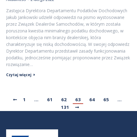
Zastępca Dyrektora Departamentu Podatków Dochodowych
Jakub Jankowski udzielił odpowiedzi na pismo wystosowane
przez Związek Dealerów Samochodów, w którym została
poruszona kwestia minimalnego podatku dochodowego, w
kontekście objęcia nim branży dealerskiej, która
charakteryzuje się niską dochodowością. W swojej odpowiedz
Dyrektor Departamentu przedstawił zasady funkcjonowania
podatku, jednocześnie pomijając proponowane przez Związek
rozwiązanie…
Czytaj więcej
1
…
61
62
63
64
65
…
131