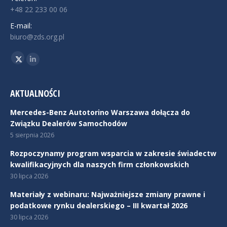
+48 22 233 00 06
E-mail:
biuro@zds.org.pl
Znajdź nas na:
Twitter
Linkedin
AKTUALNOŚCI
Mercedes-Benz Autotorino Warszawa dołącza do
Związku Dealerów Samochodów
5 sierpnia 2026
Rozpoczynamy program wsparcia w zakresie świadectw
kwalifikacyjnych dla naszych firm członkowskich
30 lipca 2026
Materiały z webinaru: Najważniejsze zmiany prawne i
podatkowe rynku dealerskiego – III kwartał 2026
30 lipca 2026