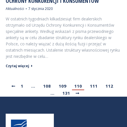
OCHRONY KONKURENCJI I KONSUMENTÓW
Aktualności
7 stycznia 2020
W ostatnich tygodniach kilkadziesiąt firm dealerskich
otrzymało od Urzędu Ochrony Konkurencji i Konsumentów
specjalnie ankiety. Według wskazań z pisma przewodniego
ankiety są w celu zbadanie struktury rynku dealerskiego w
Polsce, co należy wiązać z dużą ilością fuzji i przejęć w
ostatnich miesiącach. Ustalenie struktury własnościowej rynku
jest niezbędne w celu…
Czytaj więcej
1
…
108
109
110
111
112
…
131