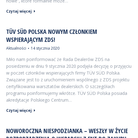
nowe”, które formalnie może…
Czytaj więcej
TÜV SÜD POLSKA NOWYM CZŁONKIEM
WSPIERAJĄCYM ZDS!
Aktualności
14 stycznia 2020
Miło nam poinformować że Rada Dealerów ZDS na
posiedzeniu w dniu 9 stycznia 2020 podjęła decyzję o przyjęciu
w poczet członków wspierających firmy TÜV SÜD Polska.
Związane jest to z uruchomieniem wspólnego z ZDS projektu
certyfikowania warsztatów dealerskich. O szczegółach
programu poinformujemy wkrótce. TÜV SÜD Polska posiada
akredytacje Polskiego Centrum…
Czytaj więcej
NOWOROCZNA NIESPODZIANKA – WESZŁY W ŻYCIE