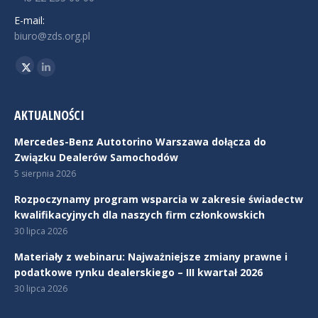
E-mail:
biuro@zds.org.pl
Znajdź nas na:
Twitter
Linkedin
AKTUALNOŚCI
Mercedes-Benz Autotorino Warszawa dołącza do
Związku Dealerów Samochodów
5 sierpnia 2026
Rozpoczynamy program wsparcia w zakresie świadectw
kwalifikacyjnych dla naszych firm członkowskich
30 lipca 2026
Materiały z webinaru: Najważniejsze zmiany prawne i
podatkowe rynku dealerskiego – III kwartał 2026
30 lipca 2026