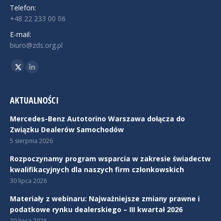
Telefon:
+48 22 233 00 06
E-mail:
biuro@zds.org.pl
Znajdź nas na:
Twitter
Linkedin
AKTUALNOŚCI
Mercedes-Benz Autotorino Warszawa dołącza do
Związku Dealerów Samochodów
5 sierpnia 2026
Rozpoczynamy program wsparcia w zakresie świadectw
kwalifikacyjnych dla naszych firm członkowskich
30 lipca 2026
Materiały z webinaru: Najważniejsze zmiany prawne i
podatkowe rynku dealerskiego – III kwartał 2026
30 lipca 2026