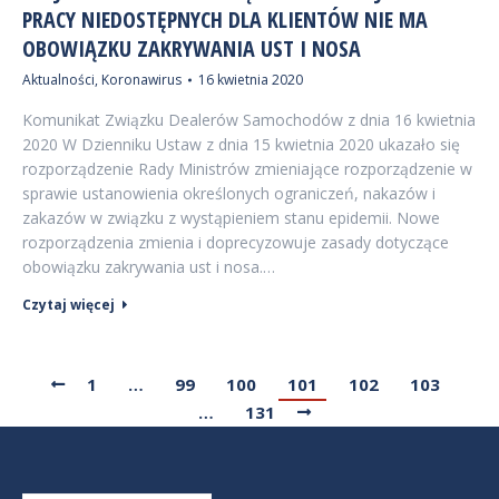
PRACY NIEDOSTĘPNYCH DLA KLIENTÓW NIE MA
OBOWIĄZKU ZAKRYWANIA UST I NOSA
Aktualności
,
Koronawirus
16 kwietnia 2020
Komunikat Związku Dealerów Samochodów z dnia 16 kwietnia
2020 W Dzienniku Ustaw z dnia 15 kwietnia 2020 ukazało się
rozporządzenie Rady Ministrów zmieniające rozporządzenie w
sprawie ustanowienia określonych ograniczeń, nakazów i
zakazów w związku z wystąpieniem stanu epidemii. Nowe
rozporządzenia zmienia i doprecyzowuje zasady dotyczące
obowiązku zakrywania ust i nosa.…
Czytaj więcej
1
…
99
100
101
102
103
…
131