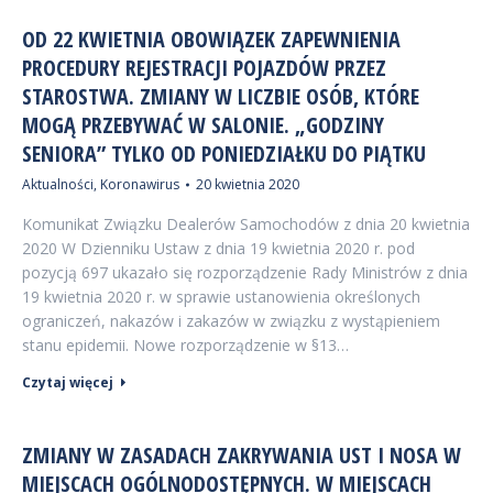
OD 22 KWIETNIA OBOWIĄZEK ZAPEWNIENIA
PROCEDURY REJESTRACJI POJAZDÓW PRZEZ
STAROSTWA. ZMIANY W LICZBIE OSÓB, KTÓRE
MOGĄ PRZEBYWAĆ W SALONIE. „GODZINY
SENIORA” TYLKO OD PONIEDZIAŁKU DO PIĄTKU
Aktualności
,
Koronawirus
20 kwietnia 2020
Komunikat Związku Dealerów Samochodów z dnia 20 kwietnia
2020 W Dzienniku Ustaw z dnia 19 kwietnia 2020 r. pod
pozycją 697 ukazało się rozporządzenie Rady Ministrów z dnia
19 kwietnia 2020 r. w sprawie ustanowienia określonych
ograniczeń, nakazów i zakazów w związku z wystąpieniem
stanu epidemii. Nowe rozporządzenie w §13…
Czytaj więcej
ZMIANY W ZASADACH ZAKRYWANIA UST I NOSA W
MIEJSCACH OGÓLNODOSTĘPNYCH. W MIEJSCACH