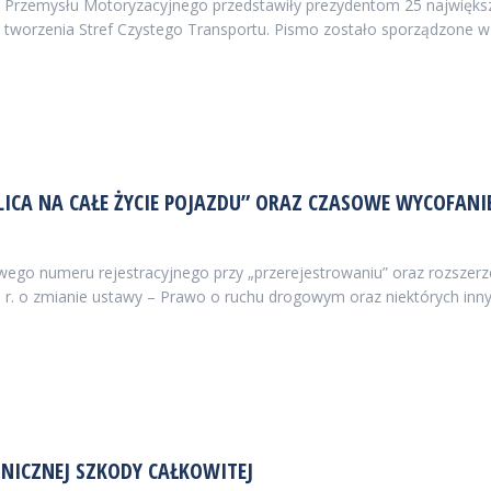
zemysłu Motoryzacyjnego przedstawiły prezydentom 25 największych
 tworzenia Stref Czystego Transportu. Pismo zostało sporządzone w 
BLICA NA CAŁE ŻYCIE POJAZDU” ORAZ CZASOWE WYCOFAN
wego numeru rejestracyjnego przy „przerejestrowaniu” oraz rozszer
 o zmianie ustawy – Prawo o ruchu drogowym oraz niektórych innych
HNICZNEJ SZKODY CAŁKOWITEJ