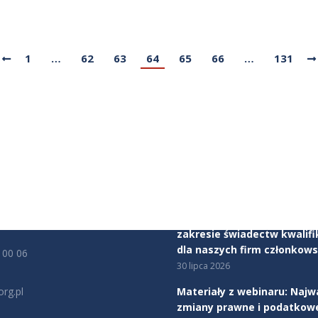
1
…
62
63
64
65
66
…
131
JE KONTAKTOWE
AKTUALNOŚCI
ealerów Samochodów
Mercedes-Benz Autotorino
tu Obrony Robotników 56
Warszawa dołącza do Zwią
rszawa
Dealerów Samochodów
5 sierpnia 2026
cy:
00 - 17:00
Rozpoczynamy program ws
zakresie świadectw kwalifi
dla naszych firm członkows
 00 06
30 lipca 2026
rg.pl
Materiały z webinaru: Najw
zmiany prawne i podatkow
na: