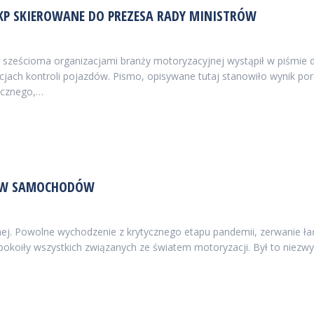
KP SKIEROWANE DO PREZESA RADY MINISTRÓW
ześcioma organizacjami branży motoryzacyjnej wystąpił w piśmie 
jach kontroli pojazdów. Pismo, opisywane tutaj stanowiło wynik po
ecznego,…
RÓW SAMOCHODÓW
jnej. Powolne wychodzenie z krytycznego etapu pandemii, zerwanie 
pokoiły wszystkich związanych ze światem motoryzacji. Był to niez