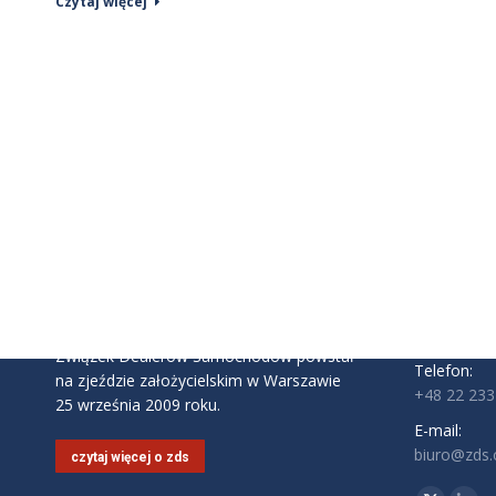
Czytaj więcej
INFORMAC
Związek D
ul. Komite
02-146 Wa
Godziny pra
Pon - Pt: 9:
Związek Dealerów Samochodów powstał
Telefon:
na zjeździe założycielskim w Warszawie
+48 22 233
25 września 2009 roku.
E-mail:
biuro@zds.o
czytaj więcej o zds
Znajdź nas 