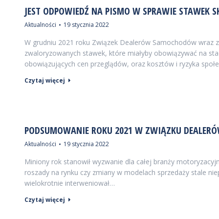
JEST ODPOWIEDŹ NA PISMO W SPRAWIE STAWEK S
Aktualności
19 stycznia 2022
W grudniu 2021 roku Związek Dealerów Samochodów wraz z s
zwaloryzowanych stawek, które miałyby obowiązywać na stac
obowiązujących cen przeglądów, oraz kosztów i ryzyka społ
Czytaj więcej
PODSUMOWANIE ROKU 2021 W ZWIĄZKU DEALE
Aktualności
19 stycznia 2022
Miniony rok stanowił wyzwanie dla całej branży motoryzacy
roszady na rynku czy zmiany w modelach sprzedaży stale nie
wielokrotnie interweniował…
Czytaj więcej