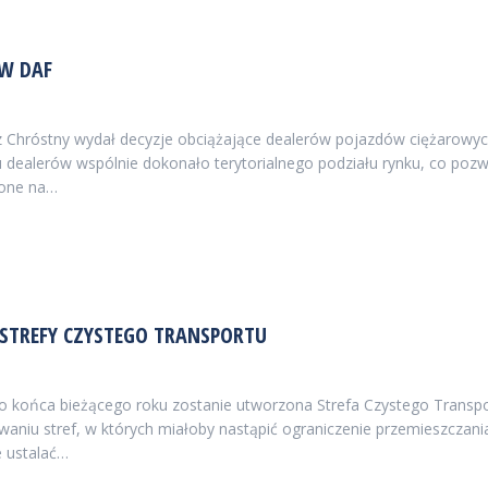
ÓW DAF
Chróstny wydał decyzje obciążające dealerów pojazdów ciężarowyc
u dealerów wspólnie dokonało terytorialnego podziału rynku, co pozw
żone na…
STREFY CZYSTEGO TRANSPORTU
do końca bieżącego roku zostanie utworzona Strefa Czystego Transp
waniu stref, w których miałoby nastąpić ograniczenie przemieszcza
e ustalać…